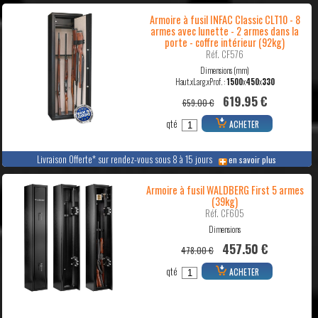
Armoire à fusil INFAC Classic CLT10 - 8
armes avec lunette - 2 armes dans la
porte - coffre intérieur (92kg)
Réf. CF576
Dimensions (mm)
Haut.xLarg.xProf. :
1500
x
450
x
330
619.95 €
659.00 €
qté
ACHETER
Livraison Offerte* sur rendez-vous sous 8 à 15 jours
en savoir plus
Armoire à fusil WALDBERG First 5 armes
(39kg)
Réf. CF605
Dimensions
457.50 €
478.00 €
qté
ACHETER