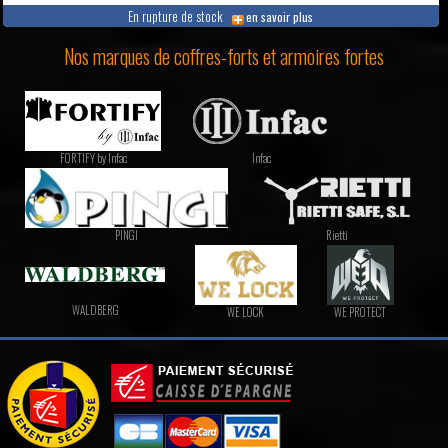
En rupture de stock
en savoir plus
Nos marques de coffres-forts et armoires fortes
FORTIFY by Infac
Infac
PINGI
Rietti
WALDBERG
WE LOCK
WE PROTECT