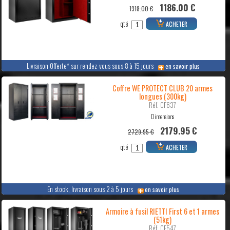
1186.00 €
1318.00 €
qté
ACHETER
Livraison Offerte* sur rendez-vous sous 8 à 15 jours
en savoir plus
Coffre WE PROTECT CLUB 20 armes
longues (300kg)
Réf. CF637
Dimensions
2179.95 €
2729.95 €
qté
ACHETER
En stock, livraison sous 2 à 5 jours
en savoir plus
Armoire à fusil RIETTI First 6 et 1 armes
(51kg)
Réf. CF547