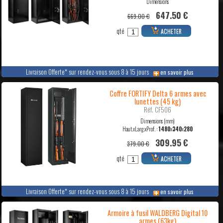
Dimensions
647.50 €
669.00 €
qté
ACHETER
Livraison Offerte* sur rendez-vous sous 8 à 15 jours
en savoir plus
Coffre FORTIFY Delta 6 armes avec
lunettes (45 kg)
Réf. CF506
Dimensions (mm)
Haut.xLarg.xProf. :
1480
x
340
x
280
309.95 €
379.00 €
qté
ACHETER
Livraison Offerte* sur rendez-vous sous 8 à 15 jours
en savoir plus
Armoire à fusil WALDBERG Digital 10
armes (63kg)