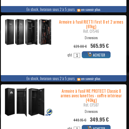
En stock, livraison sous 2 à 5 jours
en savoir plus
Armoire à fusil RIETTI First 8 et 2 armes
(61kg)
Réf. CF546
Dimensions
565.95 €
629.00 €
qté
ACHETER
En stock, livraison sous 2 à 5 jours
en savoir plus
Armoire à fusil WE PROTECT Classic 8
armes avec lunettes - coffre intérieur
(40kg)
Réf. CF587
Dimensions
349.95 €
449.95 €
qté
ACHETER