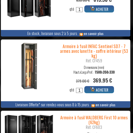
630.00 €
qté
ACHETER
En stock, livraison sous 2 à 5 jours
en savoir plus
Armoire à fusil INFAC Sentinel SD7 - 7
armes avec lunette - coffre intérieur (53
kg)
Réf. CF459
Dimensions (mm)
Haut.xLarg.xProf. :
1500
x
350
x
330
369.95 €
379.00 €
qté
ACHETER
Livraison Offerte* sur rendez-vous sous 8 à 15 jours
en savoir plus
Armoire à fusil WALDBERG First 10 armes
(62kg)
Réf. CF603