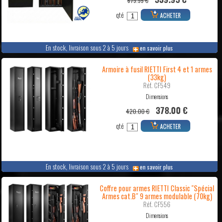
679.95 €
qté
ACHETER
En stock, livraison sous 2 à 5 jours
en savoir plus
Armoire à fusil RIETTI First 4 et 1 armes
(33kg)
Réf. CF549
Dimensions
378.00 €
420.00 €
qté
ACHETER
En stock, livraison sous 2 à 5 jours
en savoir plus
Coffre pour armes RIETTI Classic "Spécial
Armes cat.B" 9 armes modulable (70kg)
Réf. CF556
Dimensions