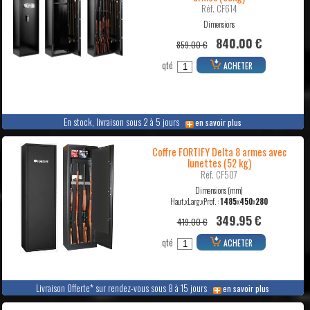
Réf. CF614
Dimensions
840.00 €
859.00 €
qté
ACHETER
En stock, livraison sous 2 à 5 jours
en savoir plus
Coffre FORTIFY Delta 8 armes avec
lunettes (52 kg)
Réf. CF507
Dimensions (mm)
Haut.xLarg.xProf. :
1485
x
450
x
280
349.95 €
419.00 €
qté
ACHETER
Livraison Offerte* sur rendez-vous sous 8 à 15 jours
en savoir plus