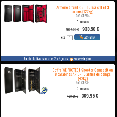
Armoire à fusil RIETTI Classic 11 et 3
armes (122kg)
Réf. CF554
Dimensions
933.50 €
1037.00 €
qté
ACHETER
En stock, livraison sous 2 à 5 jours
en savoir plus
Coffre WE PROTECT Shooter Competition
8 carabines AR15 - 16 armes de poings
(42kg)
Réf. CF634
Dimensions
369.95 €
469.95 €