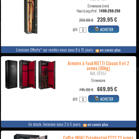
Dimensions (mm)
Haut.xLarg.xProf. :
1400
x
250
x
250
239.95 €
259.00 €
qté
ACHETER
Livraison Offerte* sur rendez-vous sous 8 à 15 jours
en savoir plus
Armoire à fusil RIETTI Classic 8 et 2
armes (86kg)
Réf. CF557
Dimensions
669.95 €
745.00 €
qté
ACHETER
En stock, livraison sous 2 à 5 jours
en savoir plus
Coffre INFAC Présidential PT23 23 armes