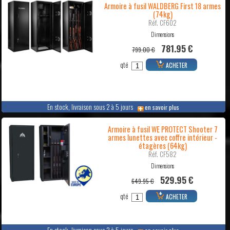
Armoire à fusil WALDBERG First 18 armes
(74kg)
Réf. CF602
Dimensions
781.95 €
799.00 €
qté
ACHETER
En stock, livraison sous 2 à 5 jours
en savoir plus
Armoire à fusil WE PROTECT Shooter 7
armes lunettes avec coffre intérieur -
étagères (64kg)
Réf. CF582
Dimensions
529.95 €
649.95 €
qté
ACHETER