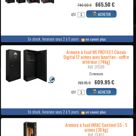
665.50 €
740.00 €
qté
ACHETER
En stock, livraison sous 2 à 5 jours
en savoir plus
Armoire à fusil WE PROTECT Classic
Digital 12 armes avec lunettes - coffre
intérieur (74kg)
Réf. CF589
Dimensions
609.95 €
769.95 €
qté
ACHETER
En stock, livraison sous 2 à 5 jours
en savoir plus
Armoire à fusil INFAC Sentinel S5 - 5
armes (38 kg)
Réf. CF457