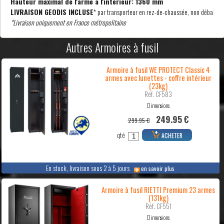
Hauteur maximal de l'arme à l'intérieur: 1360 mm
LIVRAISON GEODIS INCLUSE
* par transporteur en rez-de-chaussée, non déballé
*Livraison uniquement en France métropolitaine
Autres Armoires à fusil
Armoire à fusil WE PROTECT Classic 4
armes avec lunettes - coffre intérieur
(23kg)
Réf. CF583
Dimensions
249.95 €
299.95 €
qté
ACHETER
En stock, livraison sous 2 à 5 jours
en savoir plus
Armoire à fusil RIETTI Premium 23 armes
(131kg)
Réf. CF551
Dimensions