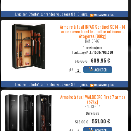
Livraison Offerte* sur rendez-vous sous 8 à 15 jours
en savoir plus
Armoire à fusil INFAC Sentinel SD14 - 14
armes avec lunette - coffre intérieur -
étagères (90kg)
Réf. CF461
Dimensions (mm)
Haut.xLarg.xProf. :
1500
x
700
x
330
609.95 €
619.00 €
qté
ACHETER
Livraison Offerte* sur rendez-vous sous 8 à 15 jours
en savoir plus
Armoire à fusil WALDBERG First 7 armes
(52kg)
Réf. CF604
Dimensions
551.00 €
568.00 €
qté
ACHETER