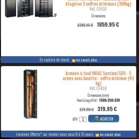
étagères 3 coffres intérieurs (300kg)
Réf. CF638
Dimensions
1859.95 €
2289.95 €
En rupture de stock
en savoir plus
Armoire à fusil INFAC Sentinel SD5 - 5
armes avec lunette - coffre intérieur (42
kg)
Réf. CF458
Dimensions (mm)
Haut.xLarg.xProf. :
1500
x
250
x
330
319.95 €
329.00 €
qté
ACHETER
Livraison Offerte* sur rendez-vous sous 8 à 15 jours
en savoir plus