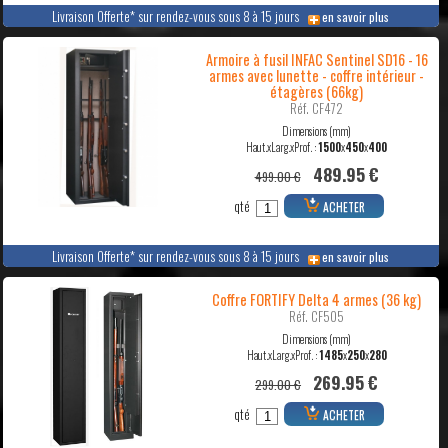
Livraison Offerte* sur rendez-vous sous 8 à 15 jours
en savoir plus
Armoire à fusil INFAC Sentinel SD16 - 16
armes avec lunette - coffre intérieur -
étagères (66kg)
Réf. CF472
Dimensions (mm)
Haut.xLarg.xProf. :
1500
x
450
x
400
489.95 €
499.00 €
qté
ACHETER
Livraison Offerte* sur rendez-vous sous 8 à 15 jours
en savoir plus
Coffre FORTIFY Delta 4 armes (36 kg)
Réf. CF505
Dimensions (mm)
Haut.xLarg.xProf. :
1485
x
250
x
280
269.95 €
299.00 €
qté
ACHETER