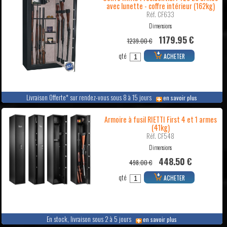
avec lunette - coffre intérieur (162kg)
Réf. CF633
Dimensions
1179.95 €
1239.00 €
qté
ACHETER
Livraison Offerte* sur rendez-vous sous 8 à 15 jours
en savoir plus
Armoire à fusil RIETTI First 4 et 1 armes
(41kg)
Réf. CF548
Dimensions
448.50 €
498.00 €
qté
ACHETER
En stock, livraison sous 2 à 5 jours
en savoir plus