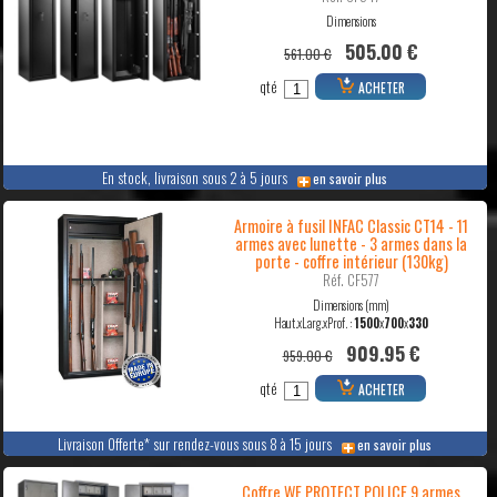
Dimensions
505.00 €
561.00 €
qté
ACHETER
En stock, livraison sous 2 à 5 jours
en savoir plus
Armoire à fusil INFAC Classic CT14 - 11
armes avec lunette - 3 armes dans la
porte - coffre intérieur (130kg)
Réf. CF577
Dimensions (mm)
Haut.xLarg.xProf. :
1500
x
700
x
330
909.95 €
959.00 €
qté
ACHETER
Livraison Offerte* sur rendez-vous sous 8 à 15 jours
en savoir plus
Coffre WE PROTECT POLICE 9 armes