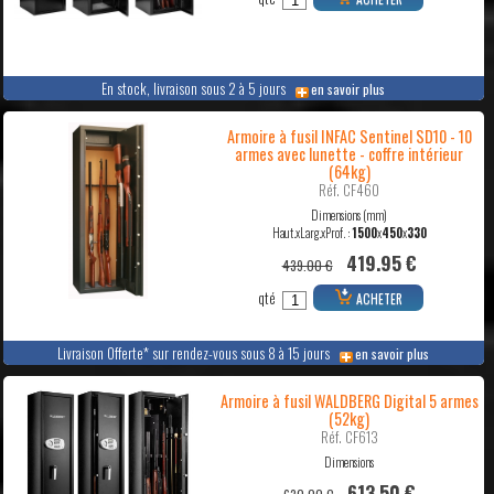
En stock, livraison sous 2 à 5 jours
en savoir plus
Armoire à fusil INFAC Sentinel SD10 - 10
armes avec lunette - coffre intérieur
(64kg)
Réf. CF460
Dimensions (mm)
Haut.xLarg.xProf. :
1500
x
450
x
330
419.95 €
439.00 €
qté
ACHETER
Livraison Offerte* sur rendez-vous sous 8 à 15 jours
en savoir plus
Armoire à fusil WALDBERG Digital 5 armes
(52kg)
Réf. CF613
Dimensions
613.50 €