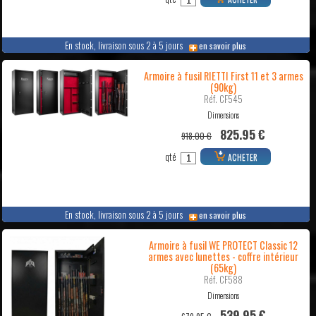
En stock, livraison sous 2 à 5 jours
en savoir plus
Armoire à fusil RIETTI First 11 et 3 armes
(90kg)
Réf. CF545
Dimensions
825.95 €
918.00 €
qté
ACHETER
En stock, livraison sous 2 à 5 jours
en savoir plus
Armoire à fusil WE PROTECT Classic 12
armes avec lunettes - coffre intérieur
(65kg)
Réf. CF588
Dimensions
539.95 €