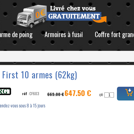
 arme de poing
Armoires à fusil
Coffre fort gran
First 10 armes (62kg)
647.50 €
réf
: CF603
669.00 €
qté
rendez-vous sous 8 à 15 jours