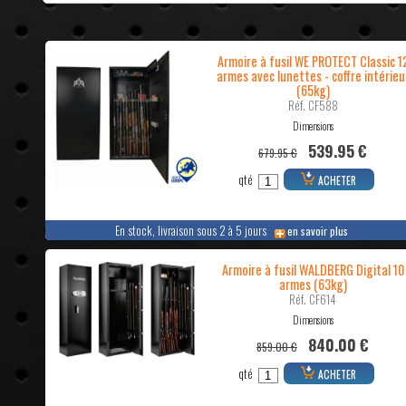
Armoire à fusil WE PROTECT Classic 1
armes avec lunettes - coffre intérieu
(65kg)
Réf. CF588
Dimensions
539.95 €
679.95 €
qté
ACHETER
En stock, livraison sous 2 à 5 jours
en savoir plus
Armoire à fusil WALDBERG Digital 10
armes (63kg)
Réf. CF614
Dimensions
840.00 €
859.00 €
qté
ACHETER