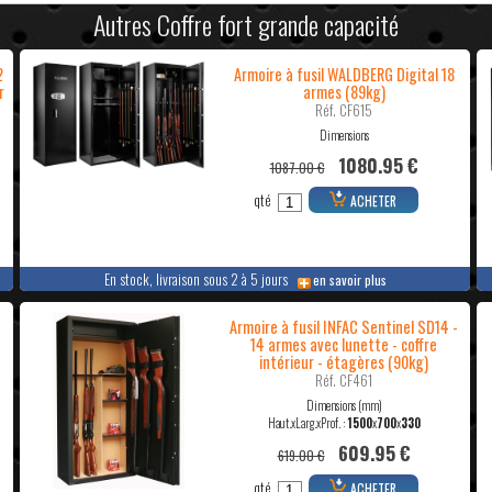
Autres Coffre fort grande capacité
2
Armoire à fusil WALDBERG Digital 18
r
armes (89kg)
Réf. CF615
Dimensions
1080.95 €
1087.00 €
qté
ACHETER
En stock, livraison sous 2 à 5 jours
en savoir plus
Armoire à fusil INFAC Sentinel SD14 -
14 armes avec lunette - coffre
intérieur - étagères (90kg)
Réf. CF461
Dimensions (mm)
Haut.xLarg.xProf. :
1500
x
700
x
330
609.95 €
619.00 €
qté
ACHETER