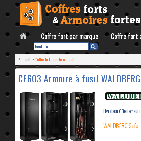
Coffre fort par marque
Coffre fort
Accueil
Coffre fort grande capacité
>
CF603 Armoire à fusil WALDBERG 
Livraison Offerte* sur 
WALDBERG Safe