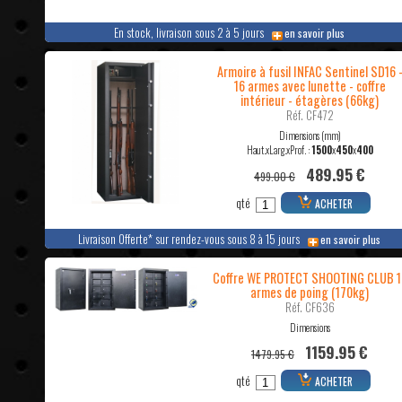
En stock, livraison sous 2 à 5 jours
en savoir plus
Armoire à fusil INFAC Sentinel SD16 
16 armes avec lunette - coffre
intérieur - étagères (66kg)
Réf. CF472
Dimensions (mm)
Haut.xLarg.xProf. :
1500
x
450
x
400
489.95 €
499.00 €
qté
ACHETER
Livraison Offerte* sur rendez-vous sous 8 à 15 jours
en savoir plus
Coffre WE PROTECT SHOOTING CLUB 1
armes de poing (170kg)
Réf. CF636
Dimensions
1159.95 €
1479.95 €
qté
ACHETER