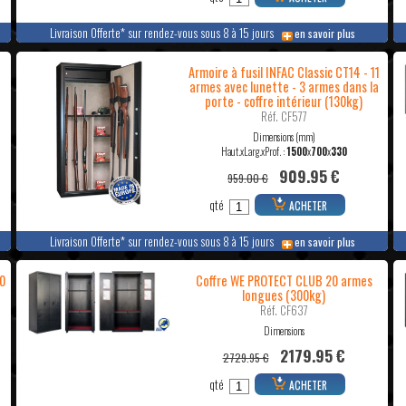
Livraison Offerte* sur rendez-vous sous 8 à 15 jours
en savoir plus
-
Armoire à fusil INFAC Classic CT14 - 11
armes avec lunette - 3 armes dans la
porte - coffre intérieur (130kg)
Réf. CF577
Dimensions (mm)
Haut.xLarg.xProf. :
1500
x
700
x
330
909.95 €
959.00 €
qté
ACHETER
Livraison Offerte* sur rendez-vous sous 8 à 15 jours
en savoir plus
0
Coffre WE PROTECT CLUB 20 armes
longues (300kg)
Réf. CF637
Dimensions
2179.95 €
2729.95 €
qté
ACHETER