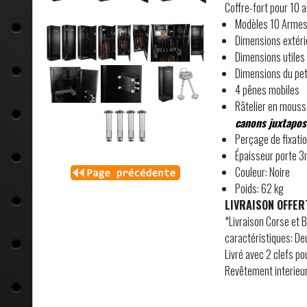
Coffre-fort pour 10 
Modèles 10 Armes 
Dimensions extér
Dimensions utiles
Dimensions du peti
4 pênes mobiles
Râtelier en mous
canons juxtapos
Perçage de fixatio
Épaisseur porte 
Couleur: Noire
Poids: 62 kg
LIVRAISON OFFER
*Livraison Corse et
caractéristiques: De
Livré avec 2 clefs po
Revêtement interieur