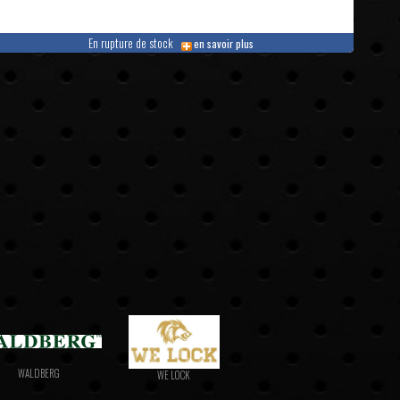
En rupture de stock
en savoir plus
WALDBERG
WE LOCK