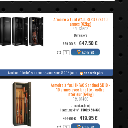
Armoire à fusil WALDBERG First 10
armes (62kg)
Réf. CF603
Dimensions
647.50 €
669.00 €
qté
ACHETER
Livraison Offerte* sur rendez-vous sous 8 à 15 jours
en savoir plus
Armoire à fusil INFAC Sentinel SD10 -
10 armes avec lunette - coffre
intérieur (64kg)
Réf. CF460
Dimensions (mm)
Haut.xLarg.xProf. :
1500
x
450
x
330
419.95 €
439.00 €
qté
ACHETER