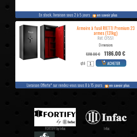
En stock, livraison sous 2 à 5 jours
en savoir plus
Armoire à fusil RIETTI Premium 23
armes (131kg)
Réf. CF551
Dimensions
1186.00 €
1318.00 €
qté
ACHETER
Livraison Offerte* sur rendez-vous sous 8 à 15 jours
en savoir plus
FORTIFY by Infac
Infac