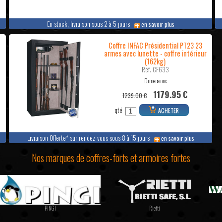
En stock, livraison sous 2 à 5 jours
en savoir plus
Coffre INFAC Présidential PT23 23
armes avec lunette - coffre intérieur
(162kg)
Réf. CF633
Dimensions
1179.95 €
1239.00 €
qté
ACHETER
Livraison Offerte* sur rendez-vous sous 8 à 15 jours
en savoir plus
Nos marques de coffres-forts et armoires fortes
PINGI
Rietti