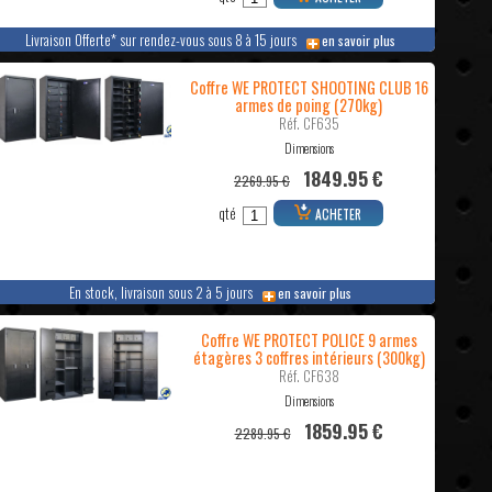
Livraison Offerte* sur rendez-vous sous 8 à 15 jours
en savoir plus
Coffre WE PROTECT SHOOTING CLUB 16
armes de poing (270kg)
Réf. CF635
Dimensions
1849.95 €
2269.95 €
qté
ACHETER
En stock, livraison sous 2 à 5 jours
en savoir plus
Coffre WE PROTECT POLICE 9 armes
étagères 3 coffres intérieurs (300kg)
Réf. CF638
Dimensions
1859.95 €
2289.95 €