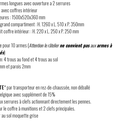
armes longues avec ouverture a 2 serrures
avec coffres intérieur
ieures : 1500x520x360 mm
 grand compartiment : H. 1260 x L. 510 x P. 350mm
t coffre intérieur: : H. 220 x L. 250 x P. 250 mm
se pour 10 armes
(
Attention le râtelier
ne convient pas
aux
armes à
és
)
n: 4 trous au fond et 4 trous au sol
3mm et parois 2mm
TE
* par transporteur en rez-de-chaussée, non déballé
 Belgique avec supplément de 15%
ux serrures à clefs actionnant directement les pennes.
ur le coffre à munitions et 2 clefs principales.
 au sol moquette grise