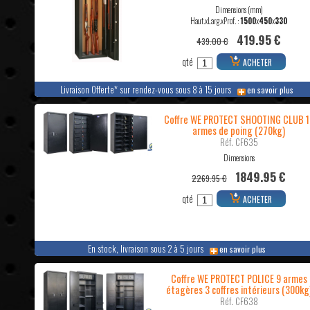
Dimensions (mm)
Haut.xLarg.xProf. :
1500
x
450
x
330
419.95 €
439.00 €
qté
ACHETER
Livraison Offerte* sur rendez-vous sous 8 à 15 jours
en savoir plus
Coffre WE PROTECT SHOOTING CLUB 1
armes de poing (270kg)
Réf. CF635
Dimensions
1849.95 €
2269.95 €
qté
ACHETER
En stock, livraison sous 2 à 5 jours
en savoir plus
Coffre WE PROTECT POLICE 9 armes
étagères 3 coffres intérieurs (300kg
Réf. CF638