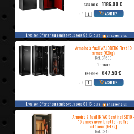
1186.00 €
1318.00 €
qté
ACHETER
Livraison Offerte* sur rendez-vous sous 8 à 15 jours
en savoir plus
Armoire à fusil WALDBERG First 10
armes (62kg)
Réf. CF603
Dimensions
647.50 €
669.00 €
qté
ACHETER
Livraison Offerte* sur rendez-vous sous 8 à 15 jours
en savoir plus
Armoire à fusil INFAC Sentinel SD10 
10 armes avec lunette - coffre
intérieur (64kg)
Réf. CF460