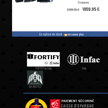
Dimensions
1859.95 €
2289.95 €
En rupture de stock
en savoir plus
FORTIFY by Infac
Infac
WE PROTECT