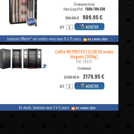
Dimensions (mm)
Haut.xLarg.xProf. :
1500
x
700
x
330
909.95 €
959.00 €
qté
ACHETER
Livraison Offerte* sur rendez-vous sous 8 à 15 jours
en savoir plus
Coffre WE PROTECT CLUB 20 armes
longues (300kg)
Réf. CF637
Dimensions
2179.95 €
2729.95 €
qté
ACHETER
En stock, livraison sous 2 à 5 jours
en savoir plus