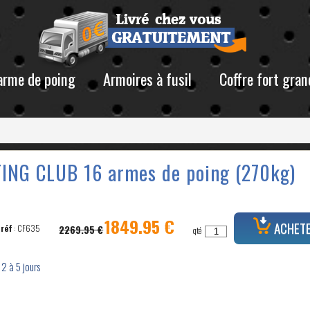
 arme de poing
Armoires à fusil
Coffre fort gran
NG CLUB 16 armes de poing (270kg)
1849.95 €
ACHET
réf
: CF635
2269.95 €
qté
 2 à 5 jours
T