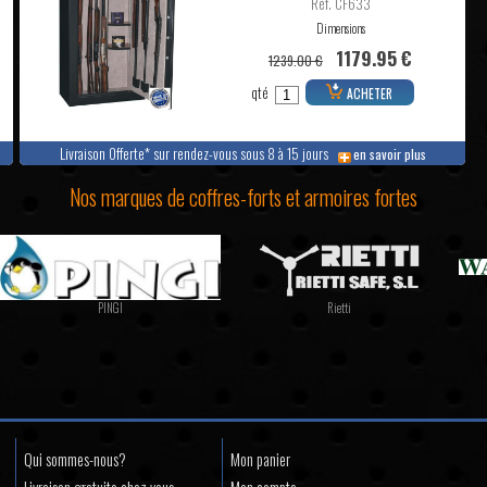
Réf. CF633
Dimensions
1179.95 €
1239.00 €
qté
ACHETER
Livraison Offerte* sur rendez-vous sous 8 à 15 jours
en savoir plus
Nos marques de coffres-forts et armoires fortes
PINGI
Rietti
Qui sommes-nous?
Mon panier