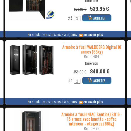
Dimensions
539.95 €
679.95 €
qté
ACHETER
En stock, livraison sous 2 à 5 jours
en savoir plus
Armoire à fusil WALDBERG Digital 10
armes (63kg)
Réf. CF614
Dimensions
840.00 €
859.00 €
qté
ACHETER
En stock, livraison sous 2 à 5 jours
en savoir plus
-
Armoire à fusil INFAC Sentinel SD16 -
16 armes avec lunette - coffre
intérieur - étagères (66kg)
Réf. CF472