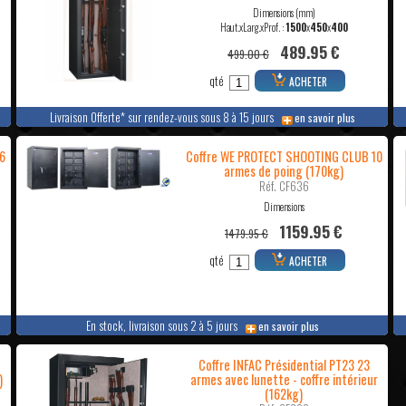
Dimensions (mm)
Haut.xLarg.xProf. :
1500
x
450
x
400
489.95 €
499.00 €
qté
ACHETER
Livraison Offerte* sur rendez-vous sous 8 à 15 jours
en savoir plus
6
Coffre WE PROTECT SHOOTING CLUB 10
armes de poing (170kg)
Réf. CF636
Dimensions
1159.95 €
1479.95 €
qté
ACHETER
En stock, livraison sous 2 à 5 jours
en savoir plus
Coffre INFAC Présidential PT23 23
)
armes avec lunette - coffre intérieur
(162kg)