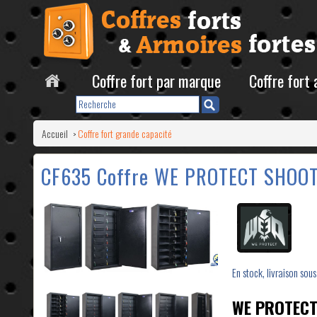
Coffre fort par marque
Coffre fort
Accueil
Coffre fort grande capacité
>
CF635 Coffre WE PROTECT SHOOTI
En stock, livraison sous
WE PROTEC