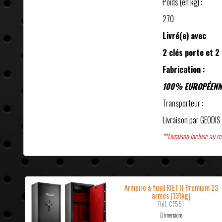
Poids (en kg) :
270
Livré(e) avec
2 clés porte et 2 
Fabrication :
100% EUROPÉENN
Transporteur :
Livraison par GEODI
**Livraison incluse au 
Armoire à fusil RIETTI Premium 23
armes (131kg)
Réf. CF551
Dimensions