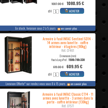
1080.95 €
1087.00 €
qté
ACHETER
En stock, livraison sous 2 à 5 jours
en savoir plus
Armoire à fusil INFAC Sentinel SD14 -
14 armes avec lunette - coffre
intérieur - étagères (90kg)
Réf. CF461
Dimensions (mm)
Haut.xLarg.xProf. :
1500
x
700
x
330
609.95 €
619.00 €
qté
ACHETER
Livraison Offerte* sur rendez-vous sous 8 à 15 jours
en savoir plus
Armoire à fusil INFAC Classic CT14 - 11
armes avec lunette - 3 armes dans la
porte - coffre intérieur (130kg)
Réf. CF577