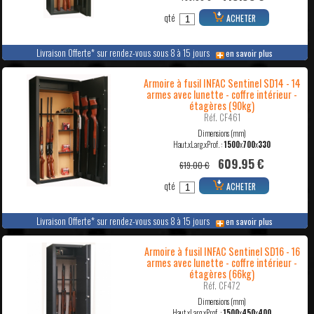
qté
ACHETER
Livraison Offerte* sur rendez-vous sous 8 à 15 jours
en savoir plus
Armoire à fusil INFAC Sentinel SD14 - 14
armes avec lunette - coffre intérieur -
étagères (90kg)
Réf. CF461
Dimensions (mm)
Haut.xLarg.xProf. :
1500
x
700
x
330
609.95 €
619.00 €
qté
ACHETER
Livraison Offerte* sur rendez-vous sous 8 à 15 jours
en savoir plus
Armoire à fusil INFAC Sentinel SD16 - 16
armes avec lunette - coffre intérieur -
étagères (66kg)
Réf. CF472
Dimensions (mm)
Haut.xLarg.xProf. :
1500
x
450
x
400