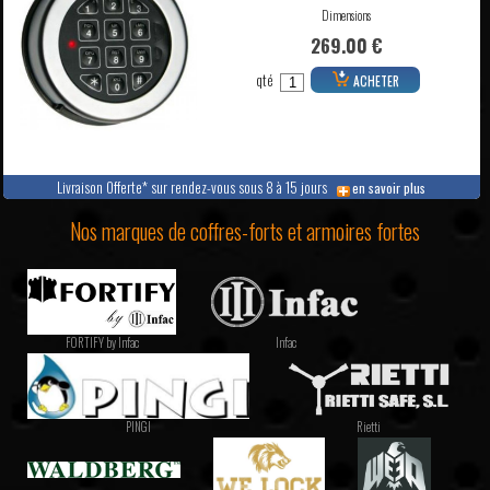
Dimensions
269.00 €
qté
ACHETER
Livraison Offerte* sur rendez-vous sous 8 à 15 jours
en savoir plus
Nos marques de coffres-forts et armoires fortes
FORTIFY by Infac
Infac
PINGI
Rietti