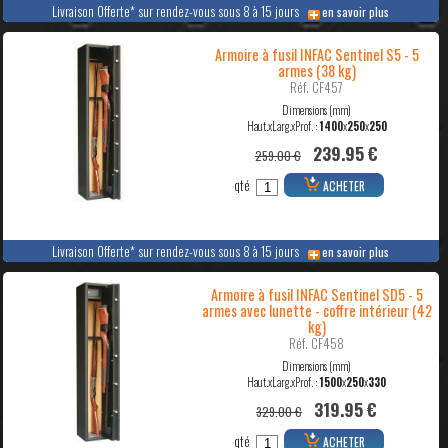
Livraison Offerte* sur rendez-vous sous 8 à 15 jours
en savoir plus
Armoire à fusil INFAC Sentinel S5 - 5
armes (38 kg)
Réf. CF457
Dimensions (mm)
Haut.xLarg.xProf. :
1400
x
250
x
250
239.95 €
259.00 €
qté
ACHETER
Livraison Offerte* sur rendez-vous sous 8 à 15 jours
en savoir plus
Armoire à fusil INFAC Sentinel SD5 - 5
armes avec lunette - coffre intérieur (42
kg)
Réf. CF458
Dimensions (mm)
Haut.xLarg.xProf. :
1500
x
250
x
330
319.95 €
329.00 €
qté
ACHETER