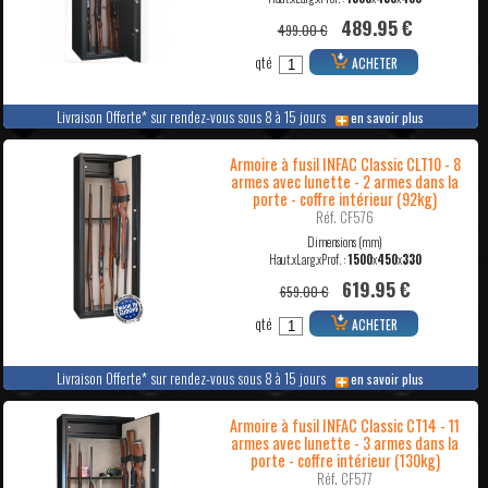
489.95 €
499.00 €
qté
ACHETER
Livraison Offerte* sur rendez-vous sous 8 à 15 jours
en savoir plus
Armoire à fusil INFAC Classic CLT10 - 8
armes avec lunette - 2 armes dans la
porte - coffre intérieur (92kg)
Réf. CF576
Dimensions (mm)
Haut.xLarg.xProf. :
1500
x
450
x
330
619.95 €
659.00 €
qté
ACHETER
Livraison Offerte* sur rendez-vous sous 8 à 15 jours
en savoir plus
Armoire à fusil INFAC Classic CT14 - 11
armes avec lunette - 3 armes dans la
porte - coffre intérieur (130kg)
Réf. CF577