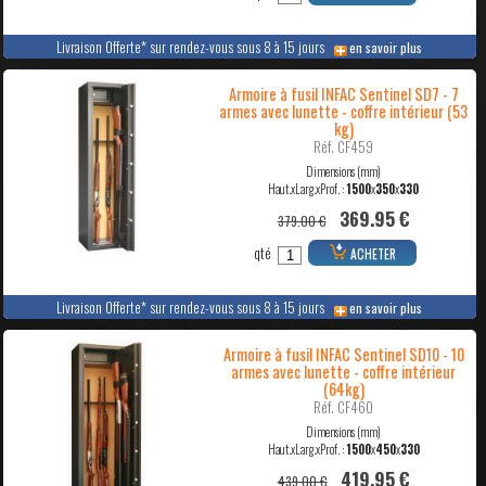
Livraison Offerte* sur rendez-vous sous 8 à 15 jours
en savoir plus
Armoire à fusil INFAC Sentinel SD7 - 7
armes avec lunette - coffre intérieur (53
kg)
Réf. CF459
Dimensions (mm)
Haut.xLarg.xProf. :
1500
x
350
x
330
369.95 €
379.00 €
qté
ACHETER
Livraison Offerte* sur rendez-vous sous 8 à 15 jours
en savoir plus
Armoire à fusil INFAC Sentinel SD10 - 10
armes avec lunette - coffre intérieur
(64kg)
Réf. CF460
Dimensions (mm)
Haut.xLarg.xProf. :
1500
x
450
x
330
419.95 €
439.00 €