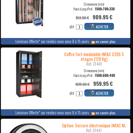
Dimensions (mm)
Haut.xLarg.xProf. :
1500
x
700
x
330
909.95 €
959.00 €
qté
ACHETER
Livraison Offerte* sur rendez-vous sous 8 à 15 jours
en savoir plus
Coffre fort modulable INFAC C20S 5
étages (120 Kg)
Réf. CF481
Dimensions (mm)
Haut.xLarg.xProf. :
1500
x
600
x
400
959.95 €
1019.00 €
qté
ACHETER
Livraison Offerte* sur rendez-vous sous 8 à 15 jours
en savoir plus
Option: Serrure éléctronique INFAC NL
Réf. CF447