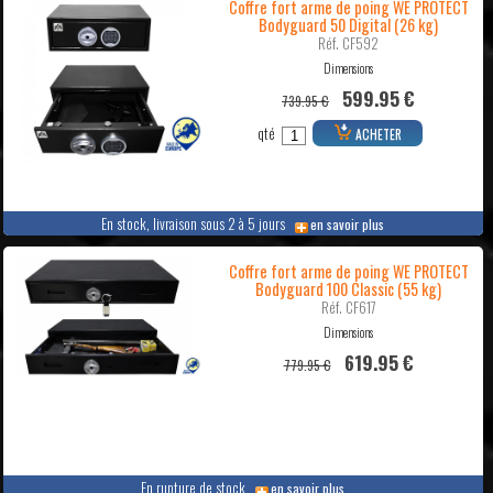
Coffre fort arme de poing WE PROTECT
Bodyguard 50 Digital (26 kg)
Réf. CF592
Dimensions
599.95 €
739.95 €
qté
ACHETER
En stock, livraison sous 2 à 5 jours
en savoir plus
Coffre fort arme de poing WE PROTECT
Bodyguard 100 Classic (55 kg)
Réf. CF617
Dimensions
619.95 €
779.95 €
En rupture de stock
en savoir plus