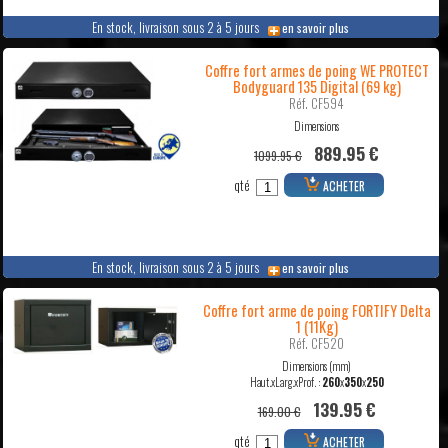
En stock, livraison sous 2 à 5 jours
en savoir plus
Coffre fort armes de poing WE PROTECT
Bodyguard 135 Digital (69 kg)
Réf. CF594
Dimensions
889.95 €
1099.95 €
qté
ACHETER
En stock, livraison sous 2 à 5 jours
en savoir plus
Coffre fort arme de poing FORTIFY Delta
1 (11Kg)
Réf. CF520
Dimensions (mm)
Haut.xLarg.xProf. :
260
x
350
x
250
139.95 €
169.00 €
qté
ACHETER