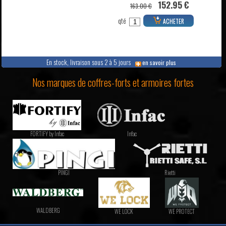
152.95 €
163.00 €
qté
ACHETER
En stock, livraison sous 2 à 5 jours
en savoir plus
Nos marques de coffres-forts et armoires fortes
FORTIFY by Infac
Infac
PINGI
Rietti
WALDBERG
WE LOCK
WE PROTECT