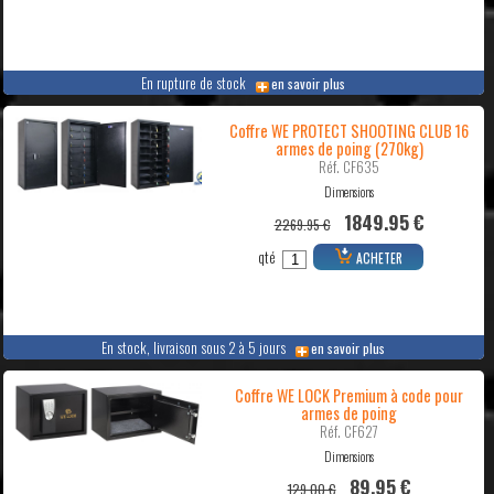
En rupture de stock
en savoir plus
Coffre WE PROTECT SHOOTING CLUB 16
armes de poing (270kg)
Réf. CF635
Dimensions
1849.95 €
2269.95 €
qté
ACHETER
En stock, livraison sous 2 à 5 jours
en savoir plus
Coffre WE LOCK Premium à code pour
armes de poing
Réf. CF627
Dimensions
89.95 €
129.00 €