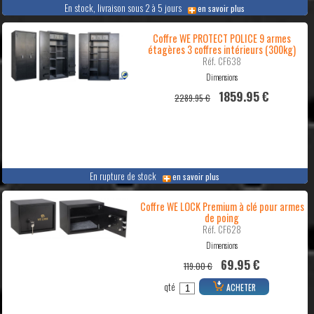
En stock, livraison sous 2 à 5 jours
en savoir plus
Coffre WE PROTECT POLICE 9 armes
étagères 3 coffres intérieurs (300kg)
Réf. CF638
Dimensions
1859.95 €
2289.95 €
En rupture de stock
en savoir plus
Coffre WE LOCK Premium à clé pour armes
de poing
Réf. CF628
Dimensions
69.95 €
119.00 €
qté
ACHETER