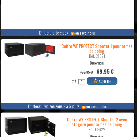
En rupture de stock
en savoir plus
Coffre WE PROTECT Shooter 1 pour armes
de poing
Réf. CF621
Dimensions
69.95 €
109.95 €
qté
ACHETER
En stock, livraison sous 2 à 5 jours
en savoir plus
Coffre WE PROTECT Shooter 2 avec
étagère pour armes de poing
Réf. CF622
Dimensions