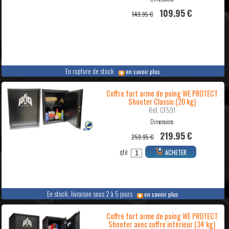
109.95 €
149.95 €
En rupture de stock
en savoir plus
Coffre fort arme de poing WE PROTECT
Shooter Classic (20 kg)
Réf. CF591
Dimensions
219.95 €
259.95 €
qté
ACHETER
En stock, livraison sous 2 à 5 jours
en savoir plus
Coffre fort arme de poing WE PROTECT
Shooter avec coffre intérieur (34 kg)