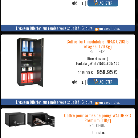
qté
ACHETER
Livraison Offerte* sur rendez-vous sous 8 à 15 jours
en savoir plus
Coffre fort modulable INFAC C20S 5
étages (120 Kg)
Réf. CF481
Dimensions (mm)
Haut.xLarg.xProf. :
1500
x
600
x
400
959.95 €
1019.00 €
qté
ACHETER
Livraison Offerte* sur rendez-vous sous 8 à 15 jours
en savoir plus
Coffre pour armes de poing WALDBERG
Premium (11Kg)
Réf. CF607
Dimensions