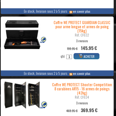
En stock, livraison sous 2 à 5 jours
en savoir plus
Coffre WE PROTECT GUARDIAN CLASSIC
pour arme longue et armes de poing
(15kg)
Réf. CF632
Dimensions
145.95 €
199.95 €
qté
ACHETER
En stock, livraison sous 2 à 5 jours
en savoir plus
Coffre WE PROTECT Shooter Competition
8 carabines AR15 - 16 armes de poings
(42kg)
Réf. CF634
Dimensions
369.95 €
469.95 €