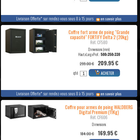
Livraison Offerte* sur rendez-vous sous 8 à 15 jours
en savoir plus
Coffre fort arme de poing "Grande
capacité" FORTIFY Delta 2 (20kg)
Réf. CF580
Dimensions (mm)
Haut.xLarg.xProf. :
500
x
350
x
330
209.95 €
299.00 €
qté
ACHETER
Livraison Offerte* sur rendez-vous sous 8 à 15 jours
en savoir plus
Coffre pour armes de poing WALDBERG
Digital Premium (11Kg)
Réf. CF606
Dimensions
169.95 €
184.00 €