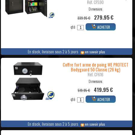
Réf. CF590
Dimensions
279.95 €
339.95 €
qté
ACHETER
En stock, livraison sous 2 à 5 jours
en savoir plus
Coffre fort arme de poing WE PROTECT
Bodyguard 50 Classic (26 kg)
Réf. CF616
Dimensions
419.95 €
519.95 €
qté
ACHETER
En stock, livraison sous 2 à 5 jours
en savoir plus