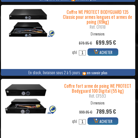
Coffre WE PROTECT BODYGUARD 135
Classic pour armes longues et armes de
poing (69kg)
Réf. CF618
Dimensions
699.95 €
879.95 €
qté
ACHETER
En stock, livraison sous 2 à 5 jours
en savoir plus
Coffre fort arme de poing WE PROTECT
Bodyguard 100 Digital (55 kg)
Réf. CF593
Dimensions
789.95 €
999.95 €
qté
ACHETER