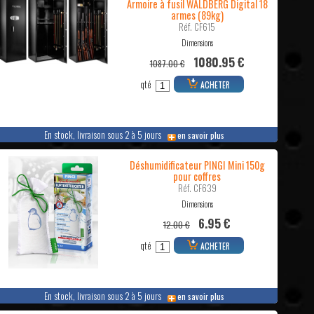
Armoire à fusil WALDBERG Digital 18
armes (89kg)
Réf. CF615
Dimensions
1080.95 €
1087.00 €
qté
ACHETER
En stock, livraison sous 2 à 5 jours
en savoir plus
Déshumidificateur PINGI Mini 150g
pour coffres
Réf. CF639
Dimensions
6.95 €
12.00 €
qté
ACHETER
En stock, livraison sous 2 à 5 jours
en savoir plus