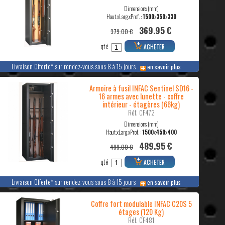
Dimensions (mm)
Haut.xLarg.xProf. :
1500
x
350
x
330
369.95 €
379.00 €
qté
ACHETER
Livraison Offerte* sur rendez-vous sous 8 à 15 jours
en savoir plus
Armoire à fusil INFAC Sentinel SD16 -
16 armes avec lunette - coffre
intérieur - étagères (66kg)
Réf. CF472
Dimensions (mm)
Haut.xLarg.xProf. :
1500
x
450
x
400
489.95 €
499.00 €
qté
ACHETER
Livraison Offerte* sur rendez-vous sous 8 à 15 jours
en savoir plus
Coffre fort modulable INFAC C20S 5
étages (120 Kg)
Réf. CF481