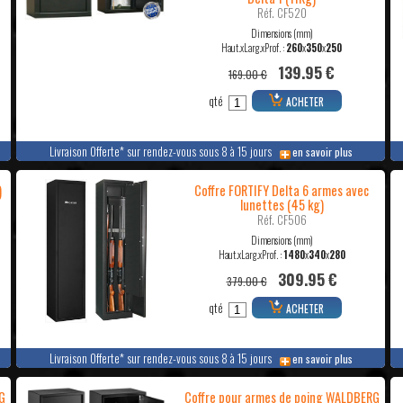
Réf. CF520
Dimensions (mm)
Haut.xLarg.xProf. :
260
x
350
x
250
139.95 €
169.00 €
qté
ACHETER
Livraison Offerte* sur rendez-vous sous 8 à 15 jours
en savoir plus
)
Coffre FORTIFY Delta 6 armes avec
lunettes (45 kg)
Réf. CF506
Dimensions (mm)
Haut.xLarg.xProf. :
1480
x
340
x
280
309.95 €
379.00 €
qté
ACHETER
Livraison Offerte* sur rendez-vous sous 8 à 15 jours
en savoir plus
G
Coffre pour armes de poing WALDBERG