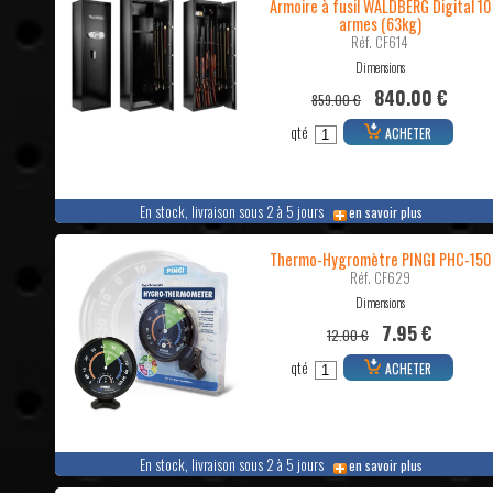
Armoire à fusil WALDBERG Digital 10
armes (63kg)
Réf. CF614
Dimensions
840.00 €
859.00 €
qté
ACHETER
En stock, livraison sous 2 à 5 jours
en savoir plus
Thermo-Hygromètre PINGI PHC-150
Réf. CF629
Dimensions
7.95 €
12.00 €
qté
ACHETER
En stock, livraison sous 2 à 5 jours
en savoir plus