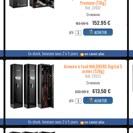
Premium (11Kg)
Réf. CF607
Dimensions
152.95 €
163.00 €
qté
ACHETER
En stock, livraison sous 2 à 5 jours
en savoir plus
Armoire à fusil WALDBERG Digital 5
armes (52kg)
Réf. CF613
Dimensions
613.50 €
630.00 €
qté
ACHETER
En stock, livraison sous 2 à 5 jours
en savoir plus