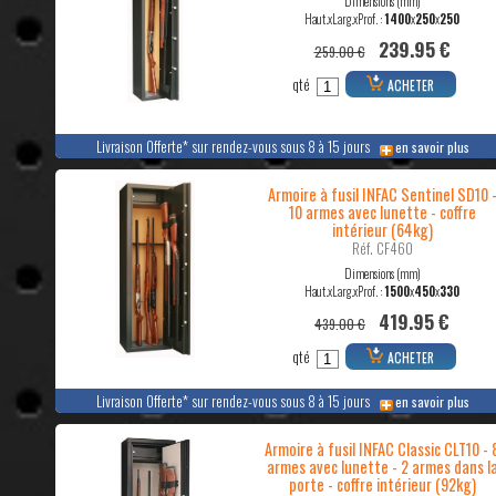
Dimensions (mm)
Haut.xLarg.xProf. :
1400
x
250
x
250
239.95 €
259.00 €
qté
ACHETER
Livraison Offerte* sur rendez-vous sous 8 à 15 jours
en savoir plus
Armoire à fusil INFAC Sentinel SD10 
10 armes avec lunette - coffre
intérieur (64kg)
Réf. CF460
Dimensions (mm)
Haut.xLarg.xProf. :
1500
x
450
x
330
419.95 €
439.00 €
qté
ACHETER
Livraison Offerte* sur rendez-vous sous 8 à 15 jours
en savoir plus
Armoire à fusil INFAC Classic CLT10 - 
armes avec lunette - 2 armes dans l
porte - coffre intérieur (92kg)