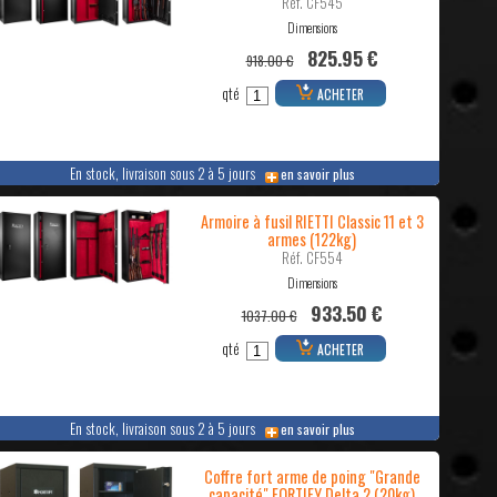
Réf. CF545
Dimensions
825.95 €
918.00 €
qté
ACHETER
En stock, livraison sous 2 à 5 jours
en savoir plus
Armoire à fusil RIETTI Classic 11 et 3
armes (122kg)
Réf. CF554
Dimensions
933.50 €
1037.00 €
qté
ACHETER
En stock, livraison sous 2 à 5 jours
en savoir plus
Coffre fort arme de poing "Grande
capacité" FORTIFY Delta 2 (20kg)