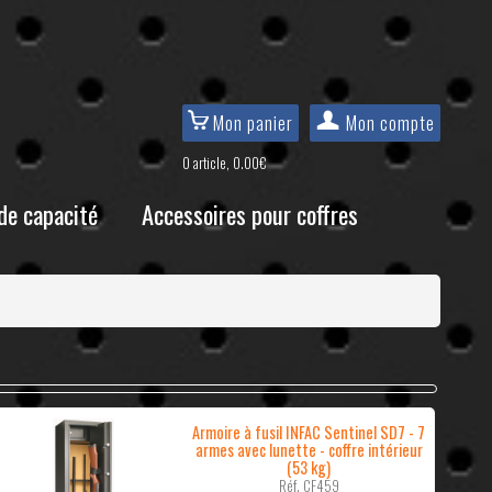
Mon panier
Mon compte
0 article, 0.00€
de capacité
Accessoires pour coffres
Armoire à fusil INFAC Sentinel SD7 - 7
armes avec lunette - coffre intérieur
(53 kg)
Réf. CF459