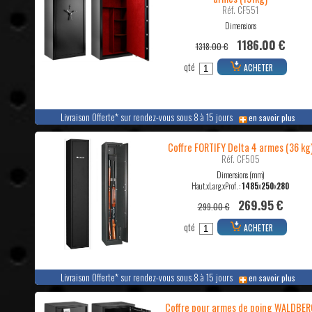
Réf. CF551
Dimensions
1186.00 €
1318.00 €
qté
ACHETER
Livraison Offerte* sur rendez-vous sous 8 à 15 jours
en savoir plus
Coffre FORTIFY Delta 4 armes (36 kg
Réf. CF505
Dimensions (mm)
Haut.xLarg.xProf. :
1485
x
250
x
280
269.95 €
299.00 €
qté
ACHETER
Livraison Offerte* sur rendez-vous sous 8 à 15 jours
en savoir plus
Coffre pour armes de poing WALDBER