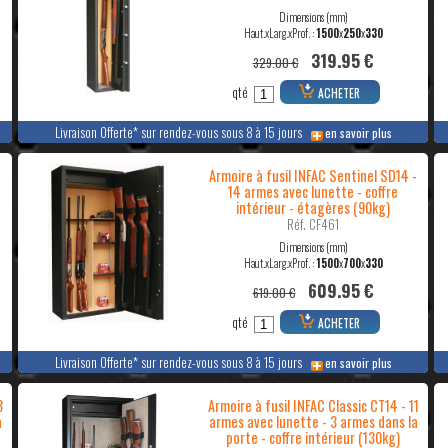
Dimensions (mm)
Haut.xLarg.xProf. :
1500
x
250
x
330
319.95 €
329.00 €
qté
ACHETER
Livraison Offerte* sur rendez-vous sous 8 à 15 jours
en savoir plus
-
Armoire à fusil INFAC Sentinel SD14 -
14 armes avec lunette - coffre
intérieur - étagères (90kg)
Réf. CF461
Dimensions (mm)
Haut.xLarg.xProf. :
1500
x
700
x
330
609.95 €
619.00 €
qté
ACHETER
Livraison Offerte* sur rendez-vous sous 8 à 15 jours
en savoir plus
8
Armoire à fusil INFAC Classic CT14 - 11
a
armes avec lunette - 3 armes dans la
porte - coffre intérieur (130kg)