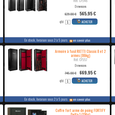
Réf. CF546
Dimensions
565.95 €
629.00 €
qté
ACHETER
En stock, livraison sous 2 à 5 jours
en savoir plus
Armoire à fusil RIETTI Classic 8 et 2
armes (86kg)
Réf. CF557
Dimensions
669.95 €
745.00 €
qté
ACHETER
En stock, livraison sous 2 à 5 jours
en savoir plus
Coffre fort arme de poing FORTIFY
Delta 1 (11Kg)