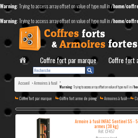
Warning
: Trying to access array offset on value of type null in
/home/coffr
Warning
: Trying to access array offset on value of type null in
/home/coffr
Coffre fort par marque
Coffre fort
Accueil
Armoires à fusil
>
>
Warning
: Trying to access array offset on value of type null in
/ho
Coffre fort par marque
Coffre fort arme de poing
Armoires à fusil
Co
Armoire à fusil INFAC Sentinel S5 - 5
armes (38 kg)
Réf. CF457