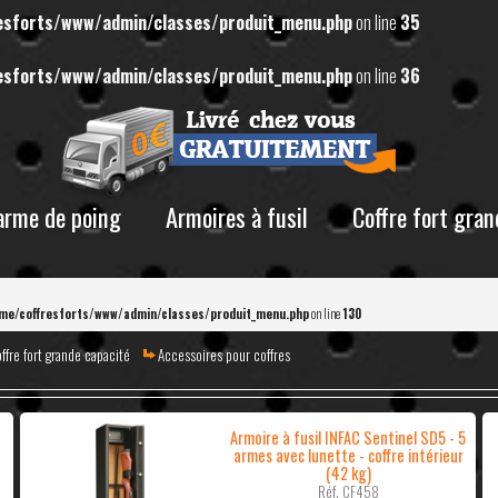
esforts/www/admin/classes/produit_menu.php
on line
35
esforts/www/admin/classes/produit_menu.php
on line
36
 arme de poing
Armoires à fusil
Coffre fort gran
me/coffresforts/www/admin/classes/produit_menu.php
on line
130
ffre fort grande capacité
Accessoires pour coffres
Armoire à fusil INFAC Sentinel SD5 - 5
armes avec lunette - coffre intérieur
(42 kg)
Réf. CF458