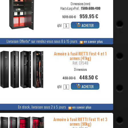
Dimensions (mm)
Haut.xLarg.xProf. :
1500
x
600
x
400
959.95 €
1019.00 €
qté
ACHETER
Livraison Offerte* sur rendez-vous sous 8 à 15 jours
en savoir plus
Armoire à fusil RIETTI First 4 et 1
armes (41kg)
Réf. CF548
Dimensions
448.50 €
498.00 €
qté
ACHETER
En stock, livraison sous 2 à 5 jours
en savoir plus
Armoire à fusil RIETTI First 11 et 3
armes (90kg)