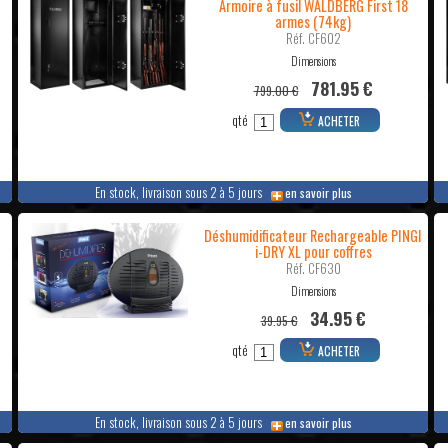
Armoire à fusil WALDBERG First 18
armes (74kg)
Réf. CF602
Dimensions
781.95 €
799.00 €
qté
ACHETER
En stock, livraison sous 2 à 5 jours
en savoir plus
Déshumidificateur Rechargeable PINGI
i-DRY XL pour coffres
Réf. CF630
Dimensions
34.95 €
39.95 €
qté
ACHETER
En stock, livraison sous 2 à 5 jours
en savoir plus