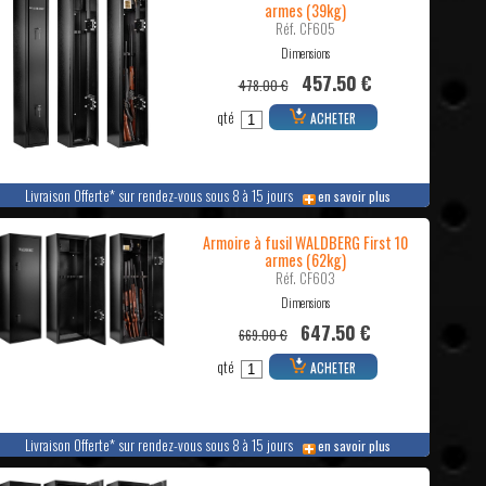
armes (39kg)
Réf. CF605
Dimensions
457.50 €
478.00 €
qté
ACHETER
Livraison Offerte* sur rendez-vous sous 8 à 15 jours
en savoir plus
Armoire à fusil WALDBERG First 10
armes (62kg)
Réf. CF603
Dimensions
647.50 €
669.00 €
qté
ACHETER
Livraison Offerte* sur rendez-vous sous 8 à 15 jours
en savoir plus