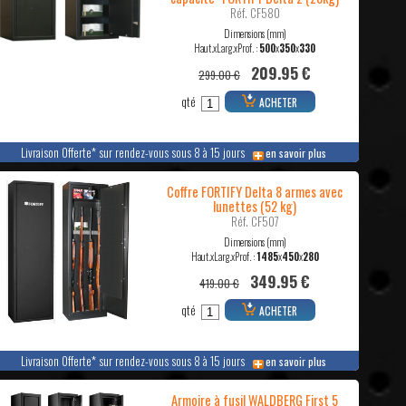
Réf. CF580
Dimensions (mm)
Haut.xLarg.xProf. :
500
x
350
x
330
209.95 €
299.00 €
qté
ACHETER
Livraison Offerte* sur rendez-vous sous 8 à 15 jours
en savoir plus
Coffre FORTIFY Delta 8 armes avec
lunettes (52 kg)
Réf. CF507
Dimensions (mm)
Haut.xLarg.xProf. :
1485
x
450
x
280
349.95 €
419.00 €
qté
ACHETER
Livraison Offerte* sur rendez-vous sous 8 à 15 jours
en savoir plus
Armoire à fusil WALDBERG First 5