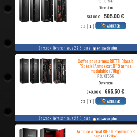
Réf. CF547
Dimensions
505.00 €
561.00 €
qté
ACHETER
En stock, livraison sous 2 à 5 jours
en savoir plus
Coffre pour armes RIETTI Classic
"Spécial Armes cat.B" 9 armes
modulable (70kg)
Réf. CF556
Dimensions
665.50 €
740.00 €
qté
ACHETER
En stock, livraison sous 2 à 5 jours
en savoir plus
Armoire à fusil RIETTI Premium 23
armes (131kg)