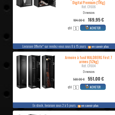
Digital Premium (11Kg)
Réf. CF606
Dimensions
169.95 €
184.00 €
qté
ACHETER
Livraison Offerte* sur rendez-vous sous 8 à 15 jours
en savoir plus
Armoire à fusil WALDBERG First 7
armes (52kg)
Réf. CF604
Dimensions
551.00 €
568.00 €
qté
ACHETER
En stock, livraison sous 2 à 5 jours
en savoir plus