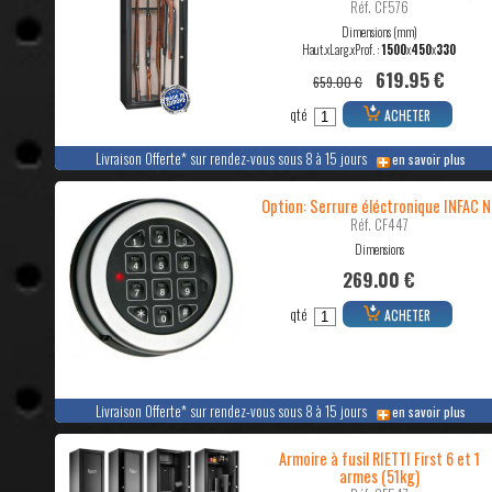
Réf. CF576
Dimensions (mm)
Haut.xLarg.xProf. :
1500
x
450
x
330
619.95 €
659.00 €
qté
ACHETER
Livraison Offerte* sur rendez-vous sous 8 à 15 jours
en savoir plus
Option: Serrure éléctronique INFAC N
Réf. CF447
Dimensions
269.00 €
qté
ACHETER
Livraison Offerte* sur rendez-vous sous 8 à 15 jours
en savoir plus
Armoire à fusil RIETTI First 6 et 1
armes (51kg)