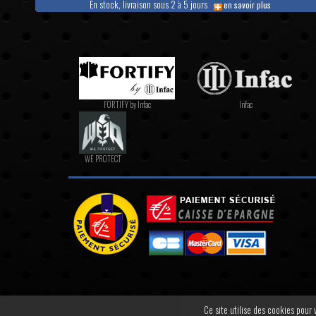
En stock, livraison sous 2 à 5 jours
en savoir plus
FORTIFY by Infac
Infac
WE PROTECT
Ce site utilise des cookies pour v