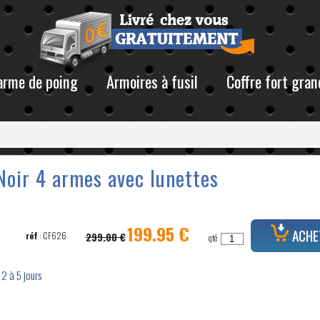
 arme de poing
Armoires à fusil
Coffre fort gran
oir 4 armes avec lunettes
199.95 €
ACHE
réf
: CF626
299.00 €
qté
 2 à 5 jours