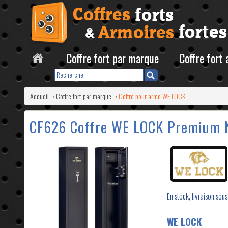
Coffre fort par marque
Coffre fort
Accueil
Coffre fort par marque
Coffre pour arme WE LOCK
>
>
CF626 Coffre WE LOCK Premium N
En stock, livraison sous
WE LOCK