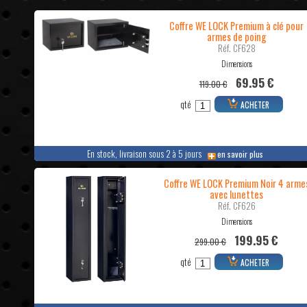
Coffre WE LOCK Premium à clé pour
armes de poing
Réf. CF628
Dimensions
69.95 €
119.00 €
qté
ACHETER
En stock, livraison sous 2 à 5 jours
en savoir plus
Coffre WE LOCK Premium Noir 4 arme
avec lunettes
Réf. CF626
Dimensions
199.95 €
299.00 €
qté
ACHETER