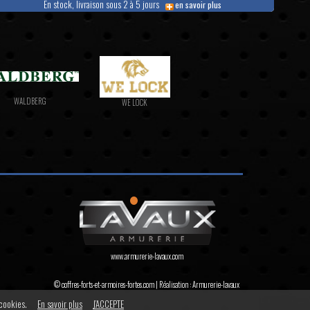
En stock, livraison sous 2 à 5 jours
en savoir plus
WALDBERG
WE LOCK
www.armurerie-lavaux.com
© coffres-forts-et-armoires-fortes.com | Réalisation :
Armurerie-lavaux
 cookies.
En savoir plus
J’ACCEPTE