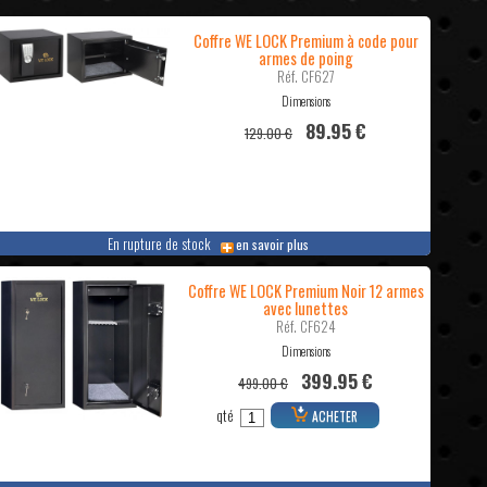
Coffre WE LOCK Premium à code pour
armes de poing
Réf. CF627
Dimensions
89.95 €
129.00 €
En rupture de stock
en savoir plus
Coffre WE LOCK Premium Noir 12 armes
avec lunettes
Réf. CF624
Dimensions
399.95 €
499.00 €
qté
ACHETER