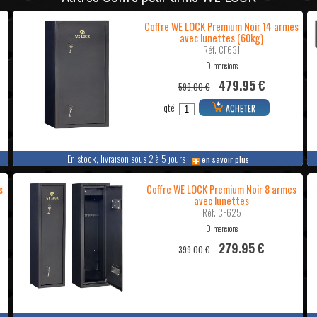
Coffre WE LOCK Premium Noir 14 armes
avec lunettes (60kg)
Réf. CF631
Dimensions
479.95 €
599.00 €
qté
ACHETER
En stock, livraison sous 2 à 5 jours
en savoir plus
s
Coffre WE LOCK Premium Noir 8 armes
avec lunettes
Réf. CF625
Dimensions
279.95 €
399.00 €