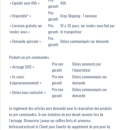
« Expédié sous 48h »
48h
garanti
Prix
« Disponible* »
Drop Shipping - 1 semaine
garanti
« Livraison gratuite sur
Prix
10 à 30 jours, sur rendez-vous fixé par
rendez-vous »
garanti
le transporteur
Prix
« Demande spéciale »
Délais communiqués sur demande
garanti
Produits en pré-commandes :
Prix non
Délais annoncés par
« Arrivage DATE »
garanti
l’importateur
« En cours
Prix non
Délais communiqués sur
d’approvisionnement »
garanti
demande
Prix non
Délais communiqués sur
« Délais nous contacter »
garanti
demande
Le règlement des articles sera demandé pour la réservation des produits
en pré-commandes. Si une évolution du prix devait survenir lors de
l’arrivage, l'Armurerie Lavaux sur coffres-forts-et-armoires-
fortescontacterait le Client pour l'avertir du supplément de prix pour lui