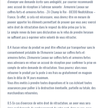
d’envoyer une demande écrite sans ambigüité, par courrier recommandé
avec accusé de réception à l’adresse suivante : Armurerie Lavaux sur
coffres-forts-et-armoires-fortes - ZA Champ le Roi - 88300 Neufchâteau –
France. En effet, si cela est nécessaire, vous devrez être en mesure de
pouvoir apporter les éléments permettant de prouver que vous avez exercé
votre droit de rétractation dans le respect du délai prévu par la loi.
Le simple renvoi du bien sans déclaration ou le refus de prendre livraison
ne suffisent pas à exprimer votre volonté de vous rétracter.
8.4 Aucun retour du produit ne peut être effectué par transporteur sans le
consentement préalable de l’Armurerie Lavaux sur coffres-forts-et-
armoires-fortes. L’Armurerie Lavaux sur coffres-forts-et-armoires-fortes
vous adressera en retour un accusé de réception pour confirmer la prise en
compte de votre demande de rétractation. Vous pourrez alors nous
retourner le produit par la poste à vos frais ou gratuitement en magasin
dans le délai de 14 jours maximum.
Vous êtes invités à prendre toutes dispositions et le cas échéant toutes
assurances pour pallier à la destruction éventuelle, partielle ou totale, des
marchandises retournées.
8.5 En cas d’exercice de votre droit de rétractation, un avoir vous sera
émis sauf demande de remboursement de votre part, dans ce cas, nous