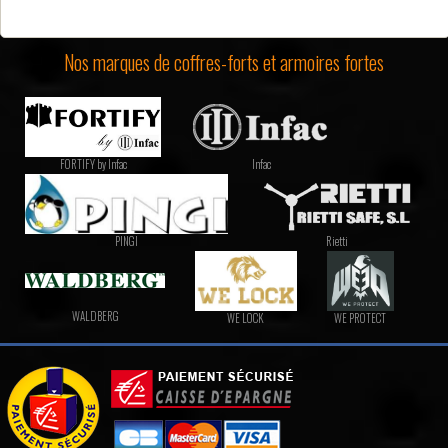
Nos marques de coffres-forts et armoires fortes
FORTIFY by Infac
Infac
PINGI
Rietti
WALDBERG
WE LOCK
WE PROTECT