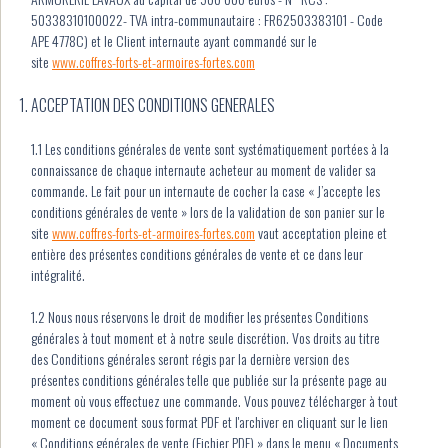
50338310100022- TVA intra-communautaire : FR62503383101 - Code
APE 4778C) et le Client internaute ayant commandé sur le
site
www.coffres-forts-et-armoires-fortes.com
ACCEPTATION DES CONDITIONS GENERALES
1.1 Les conditions générales de vente sont systématiquement portées à la
connaissance de chaque internaute acheteur au moment de valider sa
commande. Le fait pour un internaute de cocher la case « J’accepte les
conditions générales de vente » lors de la validation de son panier sur le
site
www.coffres-forts-et-armoires-fortes.com
vaut acceptation pleine et
entière des présentes conditions générales de vente et ce dans leur
intégralité.
1.2 Nous nous réservons le droit de modifier les présentes Conditions
générales à tout moment et à notre seule discrétion. Vos droits au titre
des Conditions générales seront régis par la dernière version des
présentes conditions générales telle que publiée sur la présente page au
moment où vous effectuez une commande. Vous pouvez télécharger à tout
moment ce document sous format PDF et l'archiver en cliquant sur le lien
« Conditions générales de vente (Fichier PDF) » dans le menu « Documents